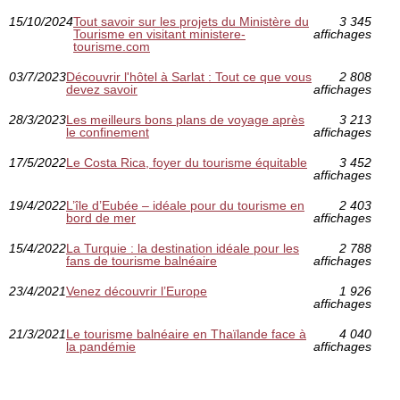
15/10/2024
Tout savoir sur les projets du Ministère du
3 345
Tourisme en visitant ministere-
affichages
tourisme.com
03/7/2023
Découvrir l'hôtel à Sarlat : Tout ce que vous
2 808
devez savoir
affichages
28/3/2023
Les meilleurs bons plans de voyage après
3 213
le confinement
affichages
17/5/2022
Le Costa Rica, foyer du tourisme équitable
3 452
affichages
19/4/2022
L’île d’Eubée – idéale pour du tourisme en
2 403
bord de mer
affichages
15/4/2022
La Turquie : la destination idéale pour les
2 788
fans de tourisme balnéaire
affichages
23/4/2021
Venez découvrir l’Europe
1 926
affichages
21/3/2021
Le tourisme balnéaire en Thaïlande face à
4 040
la pandémie
affichages