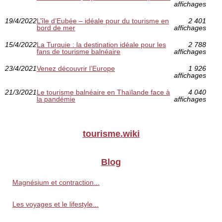
affichages
19/4/2022
L’île d’Eubée – idéale pour du tourisme en
2 401
bord de mer
affichages
15/4/2022
La Turquie : la destination idéale pour les
2 788
fans de tourisme balnéaire
affichages
23/4/2021
Venez découvrir l’Europe
1 926
affichages
21/3/2021
Le tourisme balnéaire en Thaïlande face à
4 040
la pandémie
affichages
tourisme.wiki
Blog
Magnésium et contraction...
Les voyages et le lifestyle...