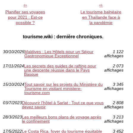
Planifier ses voyages
Le tourisme balnéaire
pour 2021 : Est-ce
en Thaïlande face à
possible ?
la pandémie
tourisme.wiki : dernière chroniques.
30/10/2025
Maldives : Les Hôtels pour un Séjour
1 122
Gastronomique Exceptionnel
affichages
17/11/2024
Les secrets des guides de rafting pour
2 073
une descente réussie dans le Pays
affichages
Basque
15/10/2024
Tout savoir sur les projets du Ministère du
3 345
Tourisme en visitant ministere-
affichages
tourisme.com
03/7/2023
Découvrir l'hôtel à Sarlat : Tout ce que vous
2 808
devez savoir
affichages
28/3/2023
Les meilleurs bons plans de voyage après
3 213
le confinement
affichages
17/5/2022
Le Costa Rica, foyer du tourisme équitable
3 452