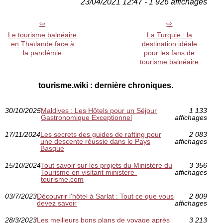
23/04/2021 12:47 - 1 926 affichages
Le tourisme balnéaire
La Turquie : la
en Thaïlande face à
destination idéale
la pandémie
pour les fans de
tourisme balnéaire
tourisme.wiki : dernière chroniques.
30/10/2025
Maldives : Les Hôtels pour un Séjour
1 133
Gastronomique Exceptionnel
affichages
17/11/2024
Les secrets des guides de rafting pour
2 083
une descente réussie dans le Pays
affichages
Basque
15/10/2024
Tout savoir sur les projets du Ministère du
3 356
Tourisme en visitant ministere-
affichages
tourisme.com
03/7/2023
Découvrir l'hôtel à Sarlat : Tout ce que vous
2 809
devez savoir
affichages
28/3/2023
Les meilleurs bons plans de voyage après
3 213