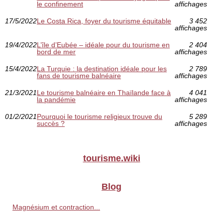
le confinement
affichages
17/5/2022
Le Costa Rica, foyer du tourisme équitable
3 452
affichages
19/4/2022
L’île d’Eubée – idéale pour du tourisme en
2 404
bord de mer
affichages
15/4/2022
La Turquie : la destination idéale pour les
2 789
fans de tourisme balnéaire
affichages
21/3/2021
Le tourisme balnéaire en Thaïlande face à
4 041
la pandémie
affichages
01/2/2021
Pourquoi le tourisme religieux trouve du
5 289
succès ?
affichages
tourisme.wiki
Blog
Magnésium et contraction...