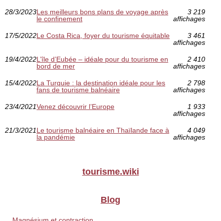
28/3/2023
Les meilleurs bons plans de voyage après
3 219
le confinement
affichages
17/5/2022
Le Costa Rica, foyer du tourisme équitable
3 461
affichages
19/4/2022
L’île d’Eubée – idéale pour du tourisme en
2 410
bord de mer
affichages
15/4/2022
La Turquie : la destination idéale pour les
2 798
fans de tourisme balnéaire
affichages
23/4/2021
Venez découvrir l’Europe
1 933
affichages
21/3/2021
Le tourisme balnéaire en Thaïlande face à
4 049
la pandémie
affichages
tourisme.wiki
Blog
Magnésium et contraction...