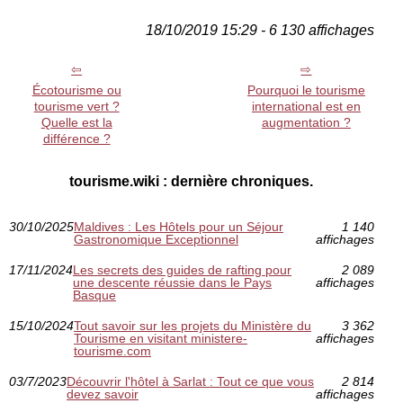
18/10/2019 15:29 - 6 130 affichages
Écotourisme ou
Pourquoi le tourisme
tourisme vert ?
international est en
Quelle est la
augmentation ?
différence ?
tourisme.wiki : dernière chroniques.
30/10/2025
Maldives : Les Hôtels pour un Séjour
1 140
Gastronomique Exceptionnel
affichages
17/11/2024
Les secrets des guides de rafting pour
2 089
une descente réussie dans le Pays
affichages
Basque
15/10/2024
Tout savoir sur les projets du Ministère du
3 362
Tourisme en visitant ministere-
affichages
tourisme.com
03/7/2023
Découvrir l'hôtel à Sarlat : Tout ce que vous
2 814
devez savoir
affichages