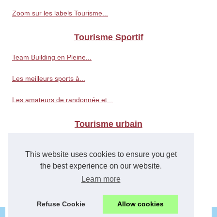
Zoom sur les labels Tourisme...
Tourisme Sportif
Team Building en Pleine...
Les meilleurs sports à...
Les amateurs de randonnée et...
Tourisme urbain
Les villes les plus fraîches...
This website uses cookies to ensure you get
Une journée de tourisme...
the best experience on our website.
Learn more
Visiter Rennes et ses environs
Refuse Cookie
Allow cookies
© 2026
Tourisme.wiki
/
Plan nos articles
/
Cookies Policy