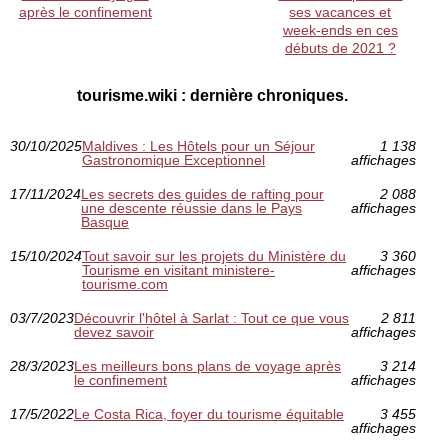
après le confinement
ses vacances et
week-ends en ces
débuts de 2021 ?
tourisme.wiki : dernière chroniques.
30/10/2025
Maldives : Les Hôtels pour un Séjour
1 138
Gastronomique Exceptionnel
affichages
17/11/2024
Les secrets des guides de rafting pour
2 088
une descente réussie dans le Pays
affichages
Basque
15/10/2024
Tout savoir sur les projets du Ministère du
3 360
Tourisme en visitant ministere-
affichages
tourisme.com
03/7/2023
Découvrir l'hôtel à Sarlat : Tout ce que vous
2 811
devez savoir
affichages
28/3/2023
Les meilleurs bons plans de voyage après
3 214
le confinement
affichages
17/5/2022
Le Costa Rica, foyer du tourisme équitable
3 455
affichages