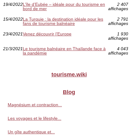
19/4/2022
L’île d’Eubée – idéale pour du tourisme en
2 407
bord de mer
affichages
15/4/2022
La Turquie : la destination idéale pour les
2 791
fans de tourisme balnéaire
affichages
23/4/2021
Venez découvrir l’Europe
1 930
affichages
21/3/2021
Le tourisme balnéaire en Thaïlande face à
4 043
la pandémie
affichages
tourisme.wiki
Blog
Magnésium et contraction...
Les voyages et le lifestyle...
Un gîte authentique et...