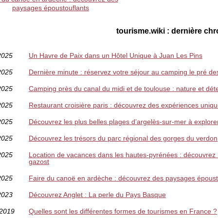
paysages époustouflants
tourisme.wiki : dernière ch
2025
Un Havre de Paix dans un Hôtel Unique à Juan Les Pins
2025
Dernière minute : réservez votre séjour au camping le pré de
2025
Camping près du canal du midi et de toulouse : nature et dét
2025
Restaurant croisière paris : découvrez des expériences uniq
2025
Découvrez les plus belles plages d’argelès-sur-mer à explore
2025
Découvrez les trésors du parc régional des gorges du verdon
2025
Location de vacances dans les hautes-pyrénées : découvrez 
gazost
2025
Faire du canoë en ardèche : découvrez des paysages époust
2023
Découvrez Anglet : La perle du Pays Basque
/2019
Quelles sont les différentes formes de tourismes en France ?