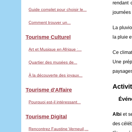
rendant 
Guide complet pour choisir le...
journées 
Comment trouver un...
La pluvio
Tourisme Culturel
la pluie 
Art et Musique en Afrique :...
Ce climat
Une prépa
Quartier des musées de...
paysages 
À la découverte des joyaux...
Activi
Tourisme d'Affaire
Événe
Pourquoi est-il intéressant...
Albi
et se
Tourisme Digital
des céléb
Rencontrez Faustine Verneuil,...