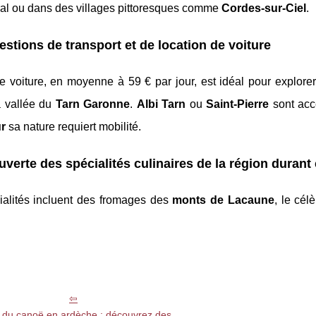
ral ou dans des villages pittoresques comme
Cordes-sur-Ciel
.
stions de transport et de location de voiture
e voiture, en moyenne à 59 € par jour, est idéal pour explorer
 vallée du
Tarn Garonne
.
Albi Tarn
ou
Saint-Pierre
sont acc
r
sa nature requiert mobilité.
verte des spécialités culinaires de la région duran
ialités incluent des fromages des
monts de Lacaune
, le cél
 du canoë en ardèche : découvrez des