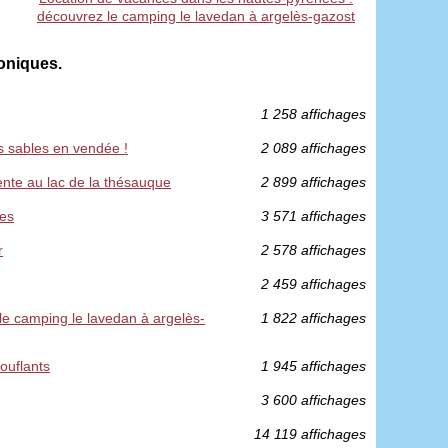
découvrez le camping le lavedan à argelès-gazost
roniques.
1 258 affichages
s sables en vendée !
2 089 affichages
ente au lac de la thésauque
2 899 affichages
ues
3 571 affichages
r
2 578 affichages
2 459 affichages
le camping le lavedan à argelès-
1 822 affichages
ouflants
1 945 affichages
3 600 affichages
14 119 affichages