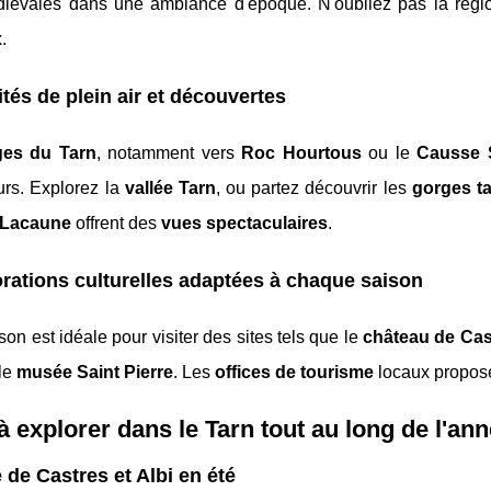
diévales dans une ambiance d'époque. N'oubliez pas la rég
.
ités de plein air et découvertes
ges du Tarn
, notamment vers
Roc Hourtous
ou le
Causse 
urs. Explorez la
vallée Tarn
, ou partez découvrir les
gorges t
Lacaune
offrent des
vues spectaculaires
.
rations culturelles adaptées à chaque saison
son est idéale pour visiter des sites tels que le
château de Cas
 le
musée Saint Pierre
. Les
offices de tourisme
locaux propose
 à explorer dans le Tarn tout au long de l'an
e de Castres et Albi en été