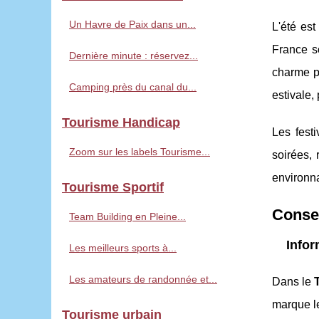
Un Havre de Paix dans un...
L'été est
France s
Dernière minute : réservez...
charme p
Camping près du canal du...
estivale,
Tourisme Handicap
Les fest
Zoom sur les labels Tourisme...
soirées, 
environn
Tourisme Sportif
Consei
Team Building en Pleine...
Infor
Les meilleurs sports à...
Les amateurs de randonnée et...
Dans le
marque l
Tourisme urbain