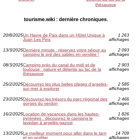
thésauque
tourisme.wiki : dernière chroniques.
20/8/2025
Un Havre de Paix dans un Hôtel Unique à
1 263
Juan Les Pins
affichages
13/3/2025
Dernière minute : réservez votre séjour au
2 093
camping le pré des sables en vendée !
affichages
08/3/2025
Camping près du canal du midi et de
2 903
toulouse : nature et détente au lac de la
affichages
thésauque
25/2/2025
Découvrez les plus belles plages d’argelès-
2 585
sur-mer à explorer
affichages
23/2/2025
Découvrez les trésors du parc régional des
2 466
gorges du verdon
affichages
16/2/2025
Location de vacances dans les hautes-
1 826
pyrénées : découvrez le camping le
affichages
lavedan à argelès-gazost
13/2/2025
Le meilleur moment pour aller dans le tarn
14 709
et en profiter
affichages