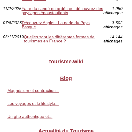
11/2/2025
Faire du canoë en ardèche : découvrez des
1 950
paysages époustouflants
affichages
07/6/2023
Découvrez Anglet : La perle du Pays
3 602
Basque
affichages
06/11/2019
Quelles sont les différentes formes de
14 144
tourismes en France ?
affichages
tourisme.wiki
Blog
Magnésium et contraction...
Les voyages et le lifestyle...
Un gîte authentique et...
Actualité du Tourisme