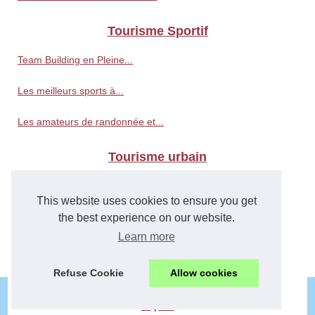
Tourisme Sportif
Team Building en Pleine...
Les meilleurs sports à...
Les amateurs de randonnée et...
Tourisme urbain
Les villes les plus fraîches...
This website uses cookies to ensure you get
Une journée de tourisme...
the best experience on our website.
Learn more
Visiter Rennes et ses environs
Refuse Cookie
Allow cookies
© 2026
Tourisme.wiki
/
Plan nos articles
/
Cookies Policy
en
|
wiki