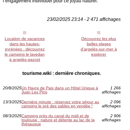
l’engagement individuel pour ce joyau naturel.
23/02/2025 23:14 - 2 471 affichages
Location de vacances
Découvrez les plus
dans les hautes-
belles plages
pyrénées : découvrez
d’argelès-sur-mer à
le camping le lavedan
explorer
à argelès-gazost
tourisme.wiki : dernière chroniques.
20/8/2025
Un Havre de Paix dans un Hôtel Unique à
1 266
Juan Les Pins
affichages
13/3/2025
Dernière minute : réservez votre séjour au
2 096
camping le pré des sables en vendée !
affichages
08/3/2025
Camping près du canal du midi et de
2 906
toulouse : nature et détente au lac de la
affichages
thésauque