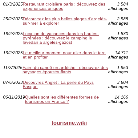
01/3/2025
Restaurant croisière paris : découvrez des
3 584
expériences uniques
affichages
25/2/2025
Découvrez les plus belles plages d’argelès-
2 588
sur-mer à explorer
affichages
16/2/2025
Location de vacances dans les hautes-
1 830
pyrénées : découvrez le camping le
affichages
lavedan à argelès-gazost
13/2/2025
Le meilleur moment pour aller dans le tarn
14 711
et en profiter
affichages
11/2/2025
Faire du canoë en ardèche : découvrez des
1 953
paysages époustouflants
affichages
07/6/2023
Découvrez Anglet : La perle du Pays
3 604
Basque
affichages
06/11/2019
Quelles sont les différentes formes de
14 166
tourismes en France ?
affichages
tourisme.wiki