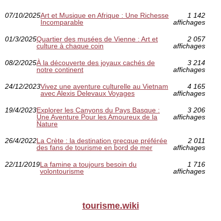
07/10/2025
Art et Musique en Afrique : Une Richesse
1 142
Incomparable
affichages
01/3/2025
Quartier des musées de Vienne : Art et
2 057
culture à chaque coin
affichages
08/2/2025
À la découverte des joyaux cachés de
3 214
notre continent
affichages
24/12/2023
Vivez une aventure culturelle au Vietnam
4 165
avec Alexis Delevaux Voyages
affichages
19/4/2023
Explorer les Canyons du Pays Basque :
3 206
Une Aventure Pour les Amoureux de la
affichages
Nature
26/4/2022
La Crète : la destination grecque préférée
2 011
des fans de tourisme en bord de mer
affichages
22/11/2019
La famine a toujours besoin du
1 716
volontourisme
affichages
tourisme.wiki