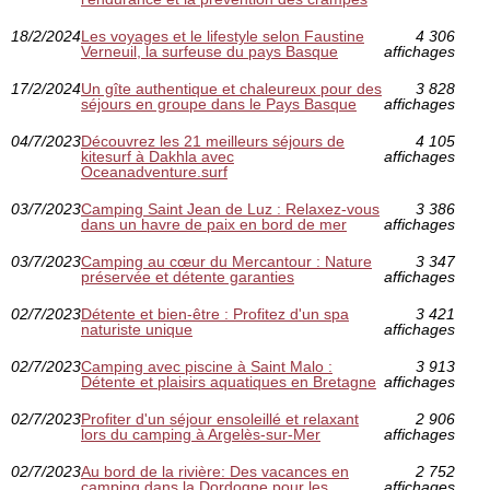
18/2/2024
Les voyages et le lifestyle selon Faustine
4 306
Verneuil, la surfeuse du pays Basque
affichages
17/2/2024
Un gîte authentique et chaleureux pour des
3 828
séjours en groupe dans le Pays Basque
affichages
04/7/2023
Découvrez les 21 meilleurs séjours de
4 105
kitesurf à Dakhla avec
affichages
Oceanadventure.surf
03/7/2023
Camping Saint Jean de Luz : Relaxez-vous
3 386
dans un havre de paix en bord de mer
affichages
03/7/2023
Camping au cœur du Mercantour : Nature
3 347
préservée et détente garanties
affichages
02/7/2023
Détente et bien-être : Profitez d'un spa
3 421
naturiste unique
affichages
02/7/2023
Camping avec piscine à Saint Malo :
3 913
Détente et plaisirs aquatiques en Bretagne
affichages
02/7/2023
Profiter d'un séjour ensoleillé et relaxant
2 906
lors du camping à Argelès-sur-Mer
affichages
02/7/2023
Au bord de la rivière: Des vacances en
2 752
camping dans la Dordogne pour les
affichages