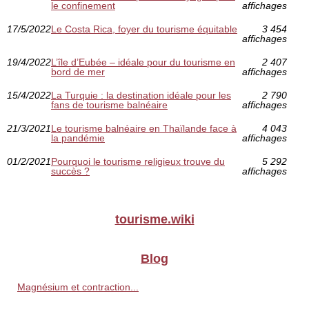
le confinement
affichages
17/5/2022
Le Costa Rica, foyer du tourisme équitable
3 454
affichages
19/4/2022
L’île d’Eubée – idéale pour du tourisme en
2 407
bord de mer
affichages
15/4/2022
La Turquie : la destination idéale pour les
2 790
fans de tourisme balnéaire
affichages
21/3/2021
Le tourisme balnéaire en Thaïlande face à
4 043
la pandémie
affichages
01/2/2021
Pourquoi le tourisme religieux trouve du
5 292
succès ?
affichages
tourisme.wiki
Blog
Magnésium et contraction...