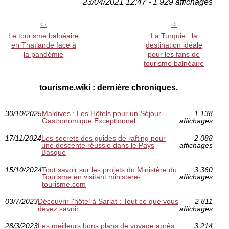
23/04/2021 12:47 - 1 929 affichages
Le tourisme balnéaire
La Turquie : la
en Thaïlande face à
destination idéale
la pandémie
pour les fans de
tourisme balnéaire
tourisme.wiki : dernière chroniques.
30/10/2025
Maldives : Les Hôtels pour un Séjour
1 138
Gastronomique Exceptionnel
affichages
17/11/2024
Les secrets des guides de rafting pour
2 088
une descente réussie dans le Pays
affichages
Basque
15/10/2024
Tout savoir sur les projets du Ministère du
3 360
Tourisme en visitant ministere-
affichages
tourisme.com
03/7/2023
Découvrir l'hôtel à Sarlat : Tout ce que vous
2 811
devez savoir
affichages
28/3/2023
Les meilleurs bons plans de voyage après
3 214